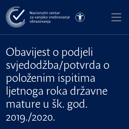
Preskoči
na
Pristupačnost
glavni
Pokaži
sadržaj
meni
Obavijest o podjeli
svjedodžba/potvrda o
položenim ispitima
ljetnoga roka državne
mature u šk. god.
2019./2020.