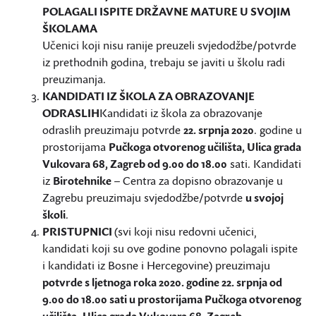
POLAGALI ISPITE DRŽAVNE MATURE U SVOJIM
ŠKOLAMA
Učenici koji nisu ranije preuzeli svjedodžbe/potvrde
iz prethodnih godina, trebaju se javiti u školu radi
preuzimanja.
KANDIDATI IZ ŠKOLA ZA OBRAZOVANJE
ODRASLIH
Kandidati iz škola za obrazovanje
odraslih preuzimaju potvrde
22. srpnja 2020
. godine u
prostorijama
Pučkoga otvorenog učilišta, Ulica grada
Vukovara 68, Zagreb od 9.00 do 18.00
sati. Kandidati
iz
Birotehnike
– Centra za dopisno obrazovanje u
Zagrebu preuzimaju svjedodžbe/potvrde
u svojoj
školi
.
PRISTUPNICI
(svi koji nisu redovni učenici,
kandidati koji su ove godine ponovno polagali ispite
i kandidati iz Bosne i Hercegovine) preuzimaju
potvrde s ljetnoga roka 2020. godine 22. srpnja od
9.00 do 18.00 sati u prostorijama Pučkoga otvorenog