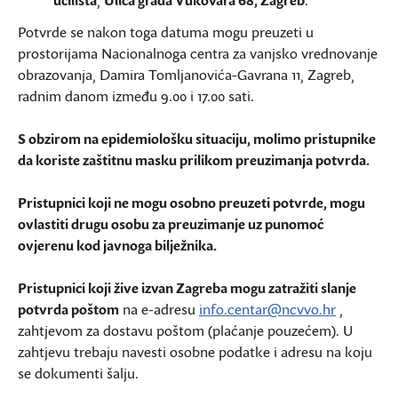
učilišta
,
Ulica grada Vukovara 68, Zagreb
.
Potvrde se nakon toga datuma mogu preuzeti u
prostorijama Nacionalnoga centra za vanjsko vrednovanje
obrazovanja, Damira Tomljanovića-Gavrana 11, Zagreb,
radnim danom između 9.00 i 17.00 sati.
S obzirom na epidemiološku situaciju, molimo pristupnike
da koriste zaštitnu masku prilikom preuzimanja potvrda.
Pristupnici koji ne mogu osobno preuzeti potvrde, mogu
ovlastiti drugu osobu za preuzimanje uz punomoć
ovjerenu kod javnoga bilježnika.
Pristupnici koji žive izvan Zagreba mogu zatražiti slanje
potvrda poštom
na e-adresu
info.centar@ncvvo.hr
,
zahtjevom za dostavu poštom (plaćanje pouzećem). U
zahtjevu trebaju navesti osobne podatke i adresu na koju
se dokumenti šalju.