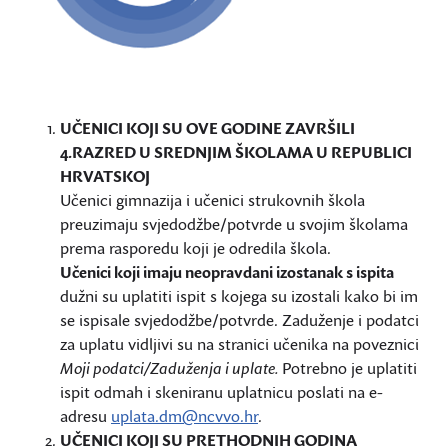
UČENICI KOJI SU OVE GODINE ZAVRŠILI
4.RAZRED U SREDNJIM ŠKOLAMA U REPUBLICI
HRVATSKOJ
Učenici gimnazija i učenici strukovnih škola
preuzimaju svjedodžbe/potvrde u svojim školama
prema rasporedu koji je odredila škola.
Učenici koji imaju neopravdani izostanak s ispita
dužni su uplatiti ispit s kojega su izostali kako bi im
se ispisale svjedodžbe/potvrde. Zaduženje i podatci
za uplatu vidljivi su na stranici učenika na poveznici
Moji podatci/Zaduženja i uplate.
Potrebno je uplatiti
ispit odmah i skeniranu uplatnicu poslati na e-
adresu
uplata.dm@ncvvo.hr
.
UČENICI KOJI SU PRETHODNIH GODINA