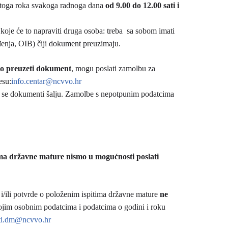
n toga roka svakoga radnoga dana
od 9.00 do 12.00 sati i
koje će to napraviti druga osoba: treba sa sobom imati
đenja, OIB) čiji dokument preuzimaju.
bno preuzeti dokument
, mogu poslati zamolbu za
esu:
info.centar@ncvvo.hr
u se dokumenti šalju. Zamolbe s nepotpunim podatcima
ima državne mature nismo u mogućnosti poslati
i/ili potvrde o položenim ispitima državne mature
ne
vojim osobnim podatcima i podatcima o godini i roku
i.dm@ncvvo.hr