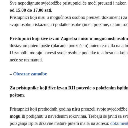
Sve nepodignute svjedodžbe pristupnici će moći preuzeti i nako
od 15.00 do 17.00 sati.
Pristupnici koji nisu u mogućnosti osobno preuzeti dokument i za 
svoju osobnu iskaznicu i podatke osobe (ime i prezime, datum ro
Pristupnici koji žive izvan Zagreba i nisu u mogućnosti oso
dostavom putem pošte (plaćanje pouzećem) putem e-maila na adr
U zamolbi moraju navesti svoje osobne podatke te adresu na koj
neće se razmatrati.
–
Obrazac zamolbe
Za pristupnike koji žive izvan RH potvrde o položenim ispit
poštom.
Pristupnici koji prethodnih godina
nisu
preuzeli svoje svjedodžbe 
mogu
ih podignuti u navedenim rokovima. Trebaju se javiti sa s
polaganja ispita državne mature putem maila na adresu:
dokument