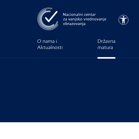
Preskoči na glavni sadržaj
Pristupa
O nama i
Državna
Aktualnosti
matura