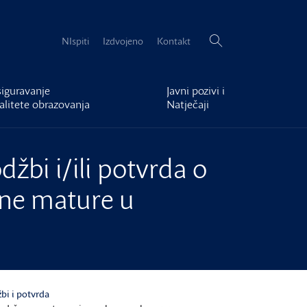
Pretraži:
NIspiti
Izdvojeno
Kontakt
iguravanje
Javni pozivi i
alitete obrazovanja
Natječaji
džbi i/ili potvrda o
vne mature u
bi i potvrda