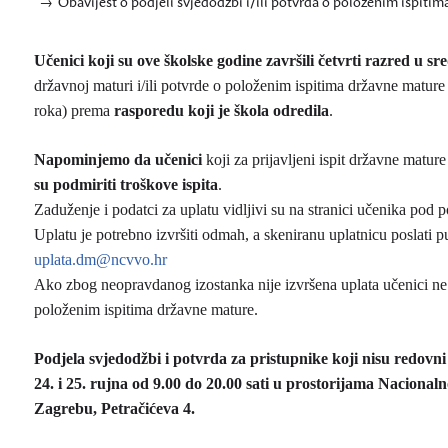
Obavijest o podjeli svjedodžbi i/ili potvrda o položenim ispiti
Učenici koji su ove školske godine završili četvrti razred u 
državnoj maturi i/ili potvrde o položenim ispitima državne mature
roka) prema
rasporedu koji je škola odredila
.
Napominjemo da učenici
koji za prijavljeni ispit državne mature
su podmiriti troškove ispita
.
Zaduženje i podatci za uplatu vidljivi su na stranici učenika po
Uplatu je potrebno izvršiti odmah, a skeniranu uplatnicu poslati 
uplata.dm@ncvvo.hr
Ako zbog neopravdanog izostanka nije izvršena uplata učenici ne 
položenim ispitima državne mature.
Podjela svjedodžbi i potvrda za pristupnike koji nisu redovni 
24. i 25. rujna od 9.00 do 20.00 sati u prostorijama Naciona
Zagrebu, Petračićeva 4.