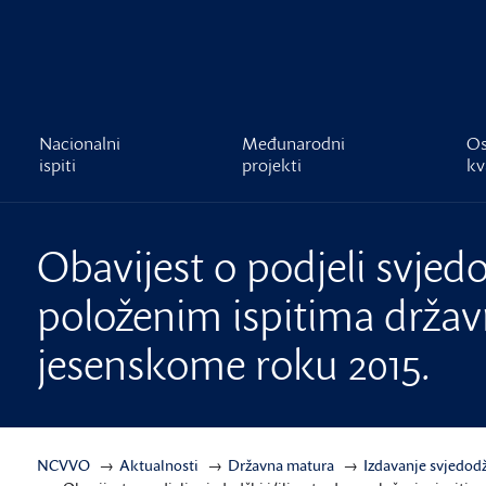
čnost
Nacionalni
Međunarodni
Os
ispiti
projekti
kv
Obavijest o podjeli svjedo
položenim ispitima drža
jesenskome roku 2015.
NCVVO
Aktualnosti
Državna matura
Izdavanje svjedodž