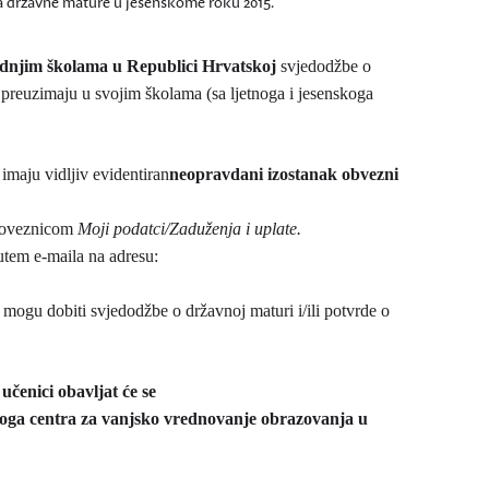
ma državne mature u jesenskome roku 2015.
srednjim školama u Republici Hrvatskoj
svjedodžbe o
 preuzimaju u svojim školama (sa ljetnoga i jesenskoga
 imaju vidljiv evidentiran
neopravdani izostanak obvezni
d poveznicom
Moji podatci/Zaduženja i uplate.
putem e-maila na adresu:
mogu dobiti svjedodžbe o državnoj maturi i/ili potvrde o
učenici obavljat će se
lnoga centra za vanjsko vrednovanje obrazovanja u