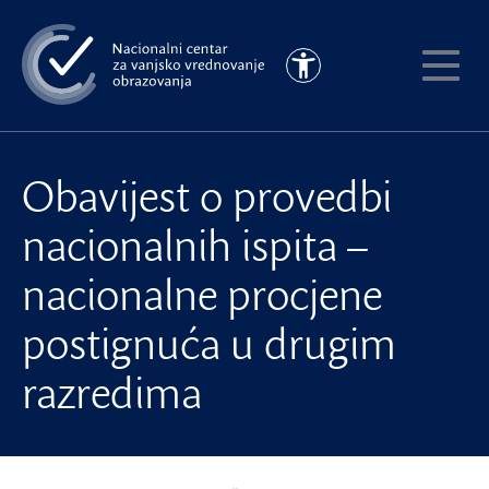
Preskoči
na
Pristupačnost
glavni
Pokaži
sadržaj
meni
Obavijest o provedbi
nacionalnih ispita –
nacionalne procjene
postignuća u drugim
razredima