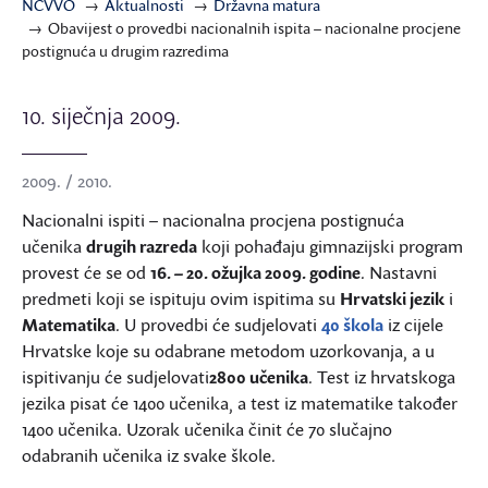
NCVVO
Aktualnosti
Državna matura
Obavijest o provedbi nacionalnih ispita – nacionalne procjene
postignuća u drugim razredima
10. siječnja 2009.
2009. / 2010.
Nacionalni ispiti – nacionalna procjena postignuća
učenika
drugih razreda
koji pohađaju gimnazijski program
provest će se od
16. – 20. ožujka 2009. godine
. Nastavni
predmeti koji se ispituju ovim ispitima su
Hrvatski jezik
i
Matematika
. U provedbi će sudjelovati
40 škola
iz cijele
Hrvatske koje su odabrane metodom uzorkovanja, a u
ispitivanju će sudjelovati
2800 učenika
. Test iz hrvatskoga
jezika pisat će 1400 učenika, a test iz matematike također
1400 učenika. Uzorak učenika činit će 70 slučajno
odabranih učenika iz svake škole.