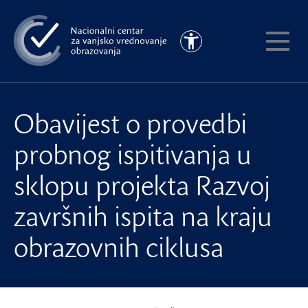
Preskoči
na
Pristupačnost
glavni
Pokaži
sadržaj
meni
Obavijest o provedbi
probnog ispitivanja u
sklopu projekta Razvoj
završnih ispita na kraju
obrazovnih ciklusa