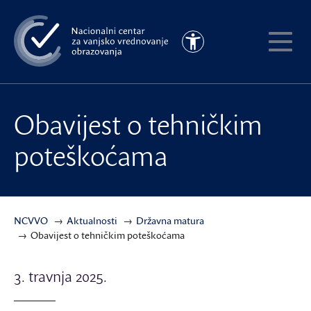
Preskoči
na
Pristupačnost
glavni
Pokaži
sadržaj
meni
Obavijest o tehničkim
poteškoćama
NCVVO
Aktualnosti
Državna matura
Obavijest o tehničkim poteškoćama
3. travnja 2025.