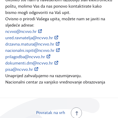
poštu, molimo Vas da nas ponovo kontaktirate kako
bismo mogli odgovoriti na Vaš upit.
Ovisno o prirodi Vašega upita, možete nam se javiti na
sljedeće adrese:
ncvvo@ncvvo.hr
ured.ravnatelja@ncvvo.hr
drzavna.matura@ncvvo.hr
nacionalni.ispiti@ncvvo.hr
prilagodba@ncvvo.hr
dokumenti.dm@ncvvo.hr
pisa@ncvvo.hr
Unaprijed zahvaljujemo na razumijevanju.
Nacionalni centar za vanjsko vrednovanje obrazovanja
Povratak na vrh