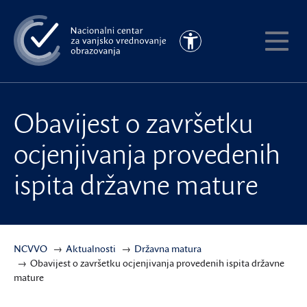
Preskoči
na
Pristupačnost
glavni
Pokaži
sadržaj
meni
Obavijest o završetku
ocjenjivanja provedenih
ispita državne mature
NCVVO
Aktualnosti
Državna matura
Obavijest o završetku ocjenjivanja provedenih ispita državne
mature