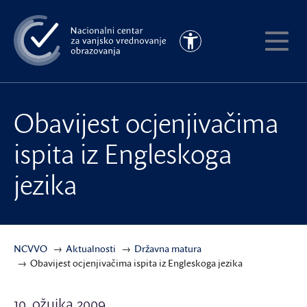
Preskoči
na
Pristupačnost
glavni
Pokaži
sadržaj
meni
Obavijest ocjenjivačima
ispita iz Engleskoga
jezika
NCVVO
Aktualnosti
Državna matura
Obavijest ocjenjivačima ispita iz Engleskoga jezika
10. ožujka 2009.