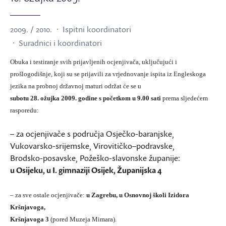
2009. / 2010.
Ispitni koordinatori
Suradnici i koordinatori
Obuka i testiranje svih prijavljenih ocjenjivača, uključujući i
prošlogodišnje, koji su se prijavili za vrjednovanje ispita iz Engleskoga
jezika na probnoj državnoj maturi održat će se u
subotu 28. ožujka 2009. godine s početkom u 9.00 sati
prema sljedećem
rasporedu:
– za ocjenjivače s područja Osječko-baranjske,
Vukovarsko-srijemske, Virovitičko–podravske,
Brodsko-posavske, Požeško-slavonske županije:
u Osijeku, u I. gimnaziji Osijek, Županijska 4
– za sve ostale ocjenjivače:
u Zagrebu, u Osnovnoj školi Izidora
Kršnjavoga,
Kršnjavoga 3
(pored Muzeja Mimara).