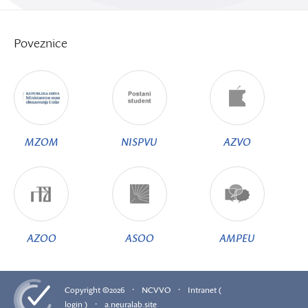
Poveznice
MZOM
NISPVU
AZVO
AZOO
ASOO
AMPEU
·
·
Copyright ©2026
NCVVO
Intranet (
·
login )
a.neuralab.site