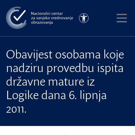
Preskoči
na
Pristupačnost
glavni
Pokaži
sadržaj
meni
Obavijest osobama koje
nadziru provedbu ispita
državne mature iz
Logike dana 6. lipnja
2011.