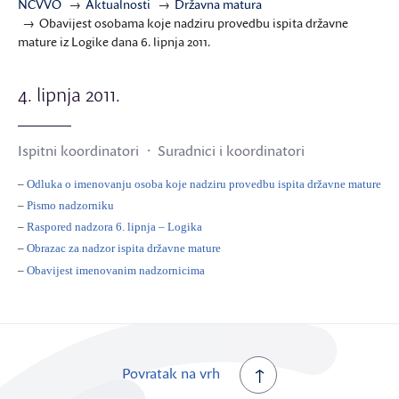
NCVVO
Aktualnosti
Državna matura
Obavijest osobama koje nadziru provedbu ispita državne
mature iz Logike dana 6. lipnja 2011.
4. lipnja 2011.
Ispitni koordinatori
Suradnici i koordinatori
–
Odluka o imenovanju osoba koje nadziru provedbu ispita državne mature
–
Pismo nadzorniku
–
Raspored nadzora 6. lipnja – Logika
–
Obrazac za nadzor ispita državne mature
–
Obavijest imenovanim nadzornicima
Povratak na vrh