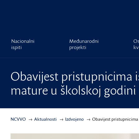
čnost
Nacionalni
Međunarodni
Os
ispiti
projekti
kv
Obavijest pristupnicima 
mature u školskoj godini 2
NCVVO
Aktualnosti
Izdvojeno
Obavijest pristupnicima 