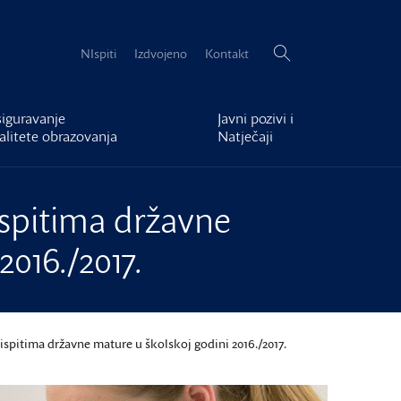
Pretraži:
NIspiti
Izdvojeno
Kontakt
iguravanje
Javni pozivi i
alitete obrazovanja
Natječaji
ispitima državne
016./2017.
ispitima državne mature u školskoj godini 2016./2017.