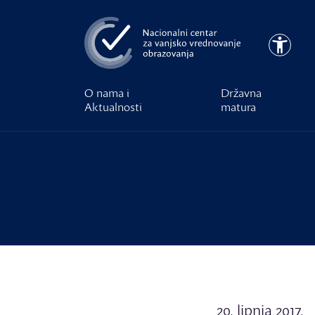
Preskoči na glavni sadržaj
Pristupa
O nama i
Državna
Aktualnosti
matura
20. lipnja 2017.