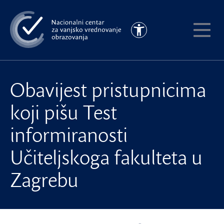
Preskoči
na
Pristupačnost
glavni
Pokaži
sadržaj
meni
Obavijest pristupnicima
koji pišu Test
informiranosti
Učiteljskoga fakulteta u
Zagrebu