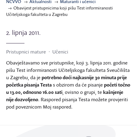
NCVVO
Aktualnosti
Maturanti i učenici
Obavijest pristupnicima koji pišu Test informiranosti
Učiteljskoga fakulteta u Zagrebu
2. lipnja 2011.
Pristupnici mature
Učenici
Obavještavamo sve pristupnike, koji 3. lipnja 2011. godine
pišu Test informiranosti Učiteljskoga fakulteta Sveučilišta
u Zagrebu, da je
potrebno doći najkasnije 30 minuta prije
početka pisanja Testa
s obzirom da će pisanje
početi točno
u 13.00, odnosno 16.00 sati
, ovisno o grupi, te
kašnjenje
nije dozvoljeno
. Raspored pisanja Testa možete provjeriti
pod poveznicom Moj raspored.