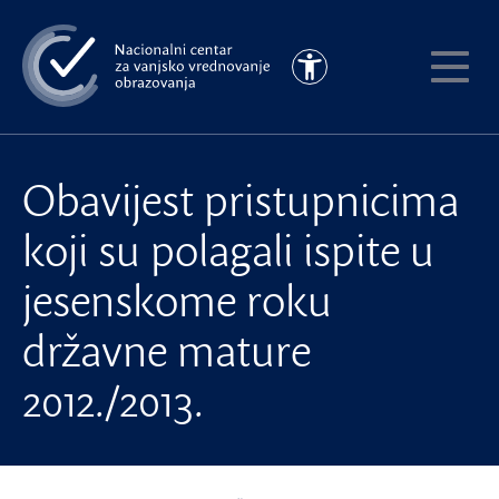
Preskoči
na
Pristupačnost
glavni
Pokaži
sadržaj
meni
Obavijest pristupnicima
koji su polagali ispite u
jesenskome roku
državne mature
2012./2013.