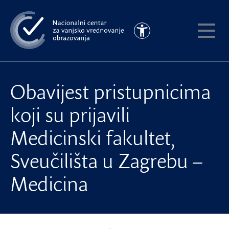
Preskoči
na
Pristupačnost
glavni
Pokaži
sadržaj
meni
Obavijest pristupnicima
koji su prijavili
Medicinski fakultet,
Sveučilišta u Zagrebu –
Medicina