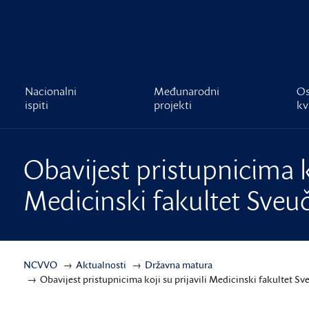
čnost
Nacionalni
Međunarodni
Os
ispiti
projekti
kv
Obavijest pristupnicima ko
Medicinski fakultet Sveuč
NCVVO
Aktualnosti
Državna matura
Obavijest pristupnicima koji su prijavili Medicinski fakultet Sv