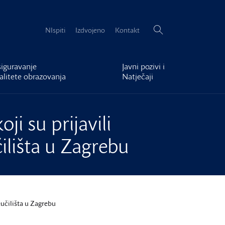
Pretraži:
NIspiti
Izdvojeno
Kontakt
iguravanje
Javni pozivi i
alitete obrazovanja
Natječaji
ji su prijavili
ilišta u Zagrebu
eučilišta u Zagrebu