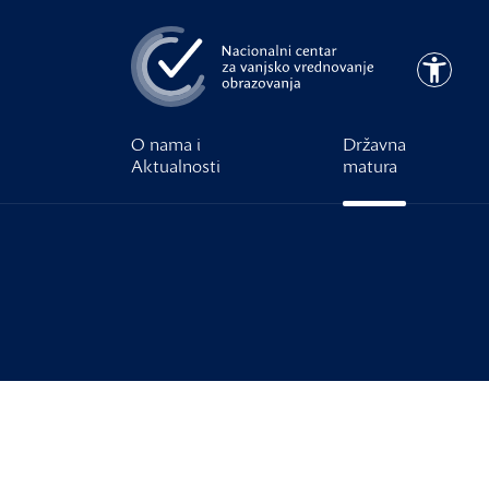
Preskoči na glavni sadržaj
Pristupa
O nama i
Državna
Aktualnosti
matura