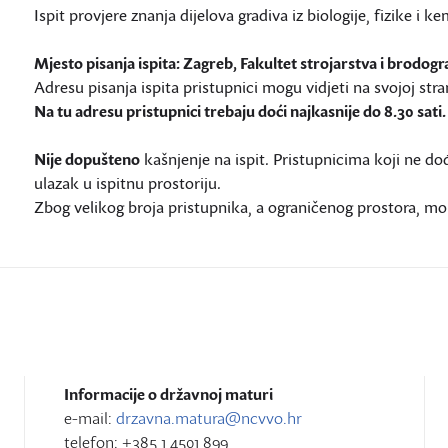
Ispit provjere znanja dijelova gradiva iz biologije, fizike i k
Mjesto pisanja ispita: Zagreb, Fakultet strojarstva i brodogra
Adresu pisanja ispita pristupnici mogu vidjeti na svojoj str
Na tu adresu pristupnici trebaju doći najkasnije do 8.30 sati.
Nije dopušteno
kašnjenje na ispit. Pristupnicima koji ne do
ulazak u ispitnu prostoriju.
Zbog velikog broja pristupnika, a ograničenog prostora, mol
Informacije o državnoj maturi
e-mail:
drzavna.matura@ncvvo.hr
telefon: +385 1 4501 899