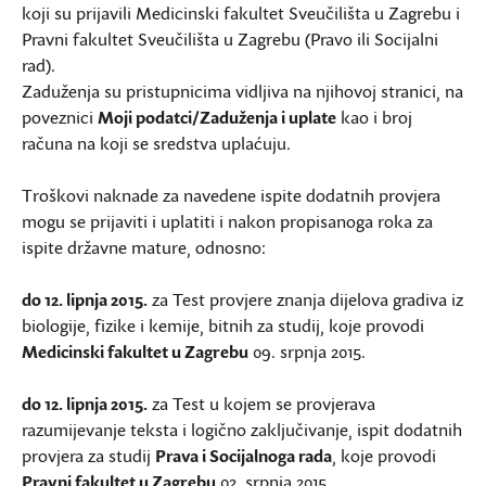
koji su prijavili Medicinski fakultet Sveučilišta u Zagrebu i
Pravni fakultet Sveučilišta u Zagrebu (Pravo ili Socijalni
rad).
Zaduženja su pristupnicima vidljiva na njihovoj stranici, na
poveznici
Moji podatci/Zaduženja i uplate
kao i broj
računa na koji se sredstva uplaćuju.
Troškovi naknade za navedene ispite dodatnih provjera
mogu se prijaviti i uplatiti i nakon propisanoga roka za
ispite državne mature, odnosno:
do 12. lipnja 2015.
za Test provjere znanja dijelova gradiva iz
biologije, fizike i kemije, bitnih za studij, koje provodi
Medicinski fakultet u Zagrebu
09. srpnja 2015.
do 12. lipnja 2015.
za Test u kojem se provjerava
razumijevanje teksta i logično zaključivanje, ispit dodatnih
provjera za studij
Prava i Socijalnoga rada
, koje provodi
Pravni fakultet u Zagrebu
02. srpnja 2015.