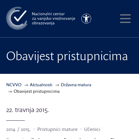
Preskoči
na
Pristupačnost
glavni
Pokaži
sadržaj
meni
Obavijest pristupnicima
NCVVO
Aktualnosti
Državna matura
Obavijest pristupnicima
22. travnja 2015.
2014. / 2015.
Pristupnici mature
Učenici