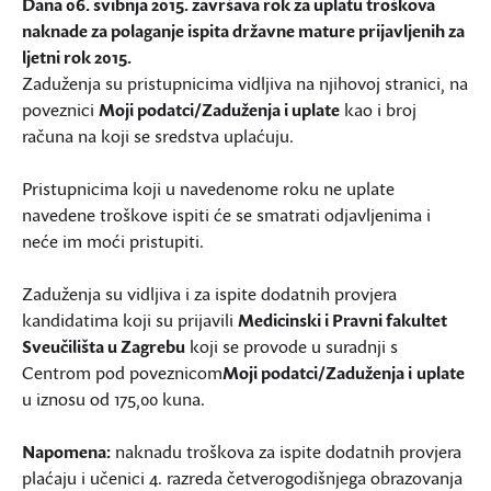
Dana 06. svibnja 2015. završava rok za uplatu troškova
naknade za polaganje ispita državne mature prijavljenih za
ljetni rok 2015.
Zaduženja su pristupnicima vidljiva na njihovoj stranici, na
poveznici
Moji podatci/Zaduženja i uplate
kao i broj
računa na koji se sredstva uplaćuju.
Pristupnicima koji u navedenome roku ne uplate
navedene troškove ispiti će se smatrati odjavljenima i
neće im moći pristupiti.
Zaduženja su vidljiva i za ispite dodatnih provjera
kandidatima koji su prijavili
Medicinski i Pravni fakultet
Sveučilišta u Zagrebu
koji se provode u suradnji s
Centrom pod poveznicom
Moji podatci/Zaduženja
i
uplate
u iznosu od 175,00 kuna.
Napomena:
naknadu troškova za ispite dodatnih provjera
plaćaju i učenici 4. razreda četverogodišnjega obrazovanja