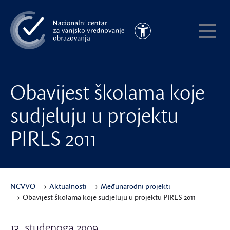
Preskoči
na
Pristupačnost
glavni
Pokaži
sadržaj
meni
Obavijest školama koje
sudjeluju u projektu
PIRLS 2011
NCVVO
Aktualnosti
Međunarodni projekti
Obavijest školama koje sudjeluju u projektu PIRLS 2011
13. studenoga 2009.