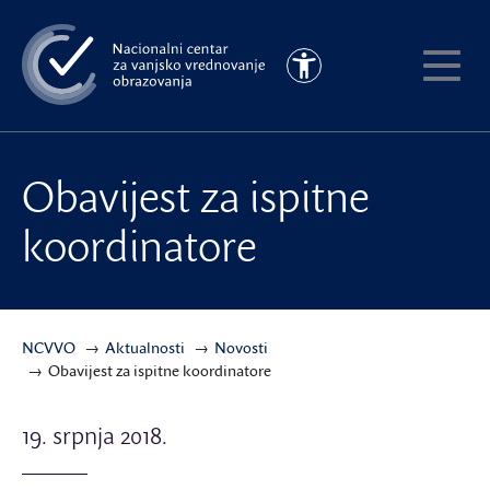
Preskoči
na
Pristupačnost
glavni
Pokaži
sadržaj
meni
Obavijest za ispitne
koordinatore
NCVVO
Aktualnosti
Novosti
Obavijest za ispitne koordinatore
19. srpnja 2018.