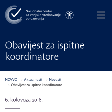
Preskoči
na
Pristupačnost
glavni
Pokaži
sadržaj
meni
Obavijest za ispitne
koordinatore
NCVVO
Aktualnosti
Novosti
Obavijest za ispitne koordinatore
6. kolovoza 2018.