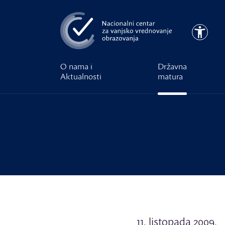
Preskoči na glavni sadržaj
Pristupa
O nama i
Državna
Aktualnosti
matura
11. listopada 2009.