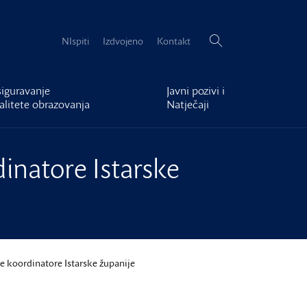
Pretraži:
NIspiti
Izdvojeno
Kontakt
iguravanje
Javni pozivi i
alitete obrazovanja
Natječaji
dinatore Istarske
ne koordinatore Istarske županije