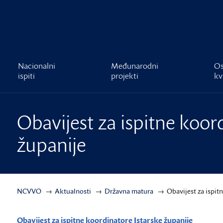
čnost
Nacionalni
Međunarodni
Os
ispiti
projekti
kv
Obavijest za ispitne koor
županije
NCVVO
Aktualnosti
Državna matura
Obavijest za ispit
Obavijest za ispitne koordinatore Istarske županije