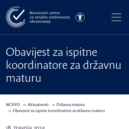
Preskoči
na
Pristupačnost
glavni
Pokaži
sadržaj
meni
Obavijest za ispitne
koordinatore za državnu
maturu
NCVVO
Aktualnosti
Državna matura
Obavijest za ispitne koordinatore za državnu maturu
18. travnja 2024.