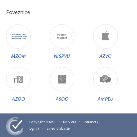
Poveznice
MZOM
NISPVU
AZVO
AZOO
ASOO
AMPEU
·
·
Copyright ©2026
NCVVO
Intranet (
·
login )
a.neuralab.site