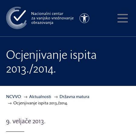
Preskoči
na
Pristupačnost
glavni
Pokaži
sadržaj
meni
Ocjenjivanje ispita
2013./2014.
NCVVO
Aktualnosti
Državna matura
Ocjenjivanje ispita 2013./2014.
9. veljače 2013.