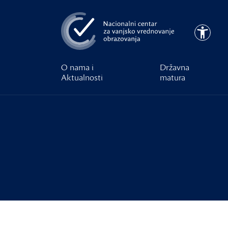
Preskoči na glavni sadržaj
Pristupa
O nama i
Državna
Aktualnosti
matura