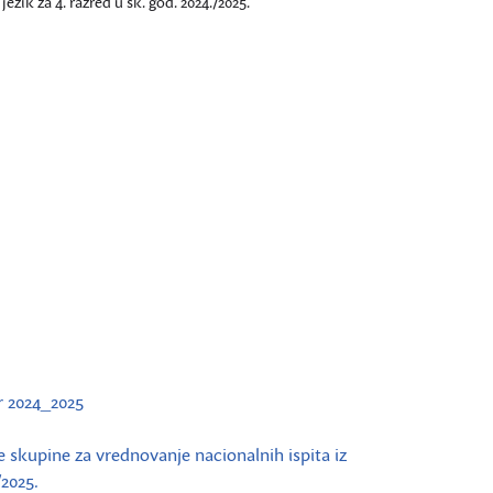
ik za 4. razred u šk. god. 2024./2025.
r 2024_2025
 skupine za vrednovanje nacionalnih ispita iz
/2025.