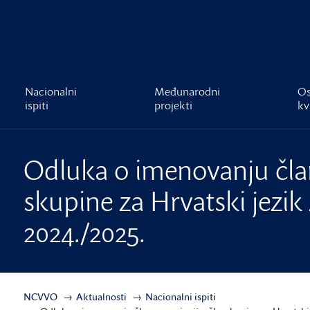
čnost
Nacionalni
Međunarodni
Os
ispiti
projekti
kv
Odluka o imenovanju čla
skupine za Hrvatski jezik 
2024./2025.
NCVVO
Aktualnosti
Nacionalni ispiti