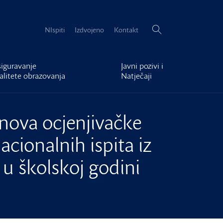
Pretraži:
NIspiti
Izdvojeno
Kontakt
iguravanje
Javni pozivi i
alitete obrazovanja
Natječaji
nova ocjenjivačke
cionalnih ispita iz
u školskoj godini