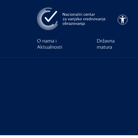
Preskoči na glavni sadržaj
Pristupa
O nama i
Državna
Aktualnosti
matura