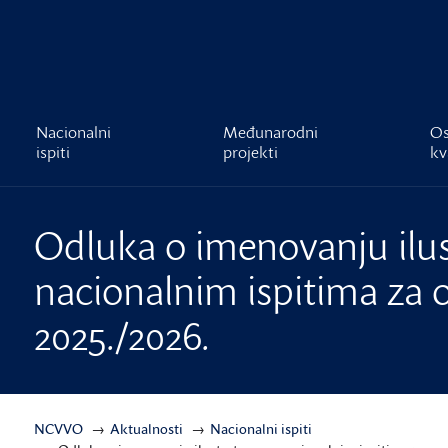
čnost
Nacionalni
Međunarodni
Os
ispiti
projekti
kv
Odluka o imenovanju ilus
nacionalnim ispitima za 
2025./2026.
NCVVO
Aktualnosti
Nacionalni ispiti