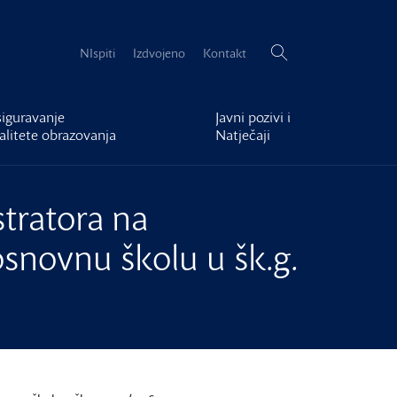
Pretraži:
NIspiti
Izdvojeno
Kontakt
iguravanje
Javni pozivi i
alitete obrazovanja
Natječaji
tratora na
osnovnu školu u šk.g.