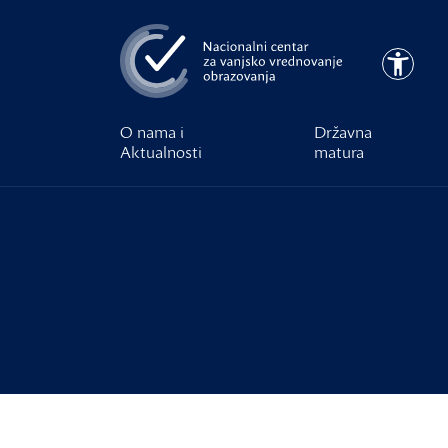
Preskoči na glavni sadržaj
Pristupa
O nama i
Državna
Aktualnosti
matura