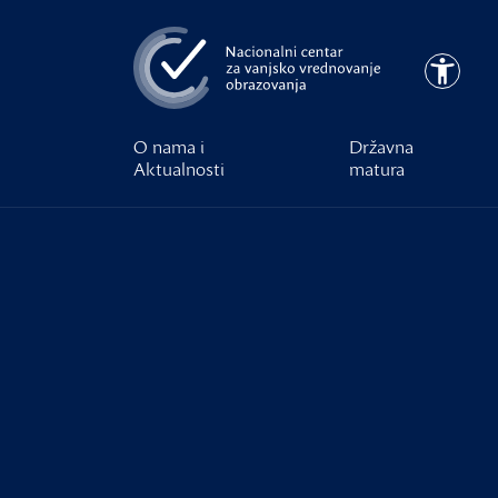
Preskoči na glavni sadržaj
Pristupa
O nama i
Državna
Aktualnosti
matura