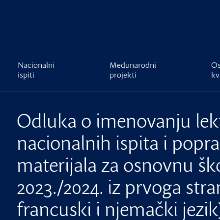
čnost
Nacionalni
Međunarodni
Os
ispiti
projekti
kv
Odluka o imenovanju lekt
nacionalnih ispita i popra
materijala za osnovnu ško
2023./2024. iz prvoga stra
francuski i njemački jezik