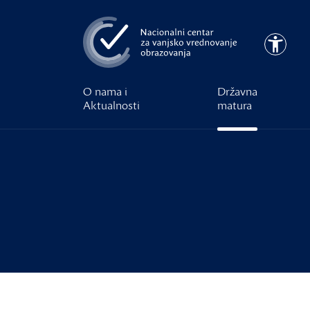
Preskoči na glavni sadržaj
Pristupa
O nama i
Državna
Aktualnosti
matura