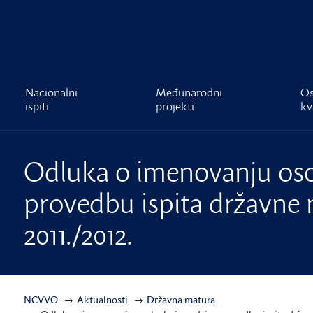
čnost
Nacionalni
Međunarodni
Os
ispiti
projekti
kv
Odluka o imenovanju oso
provedbu ispita državne 
2011./2012.
NCVVO
Aktualnosti
Državna matura