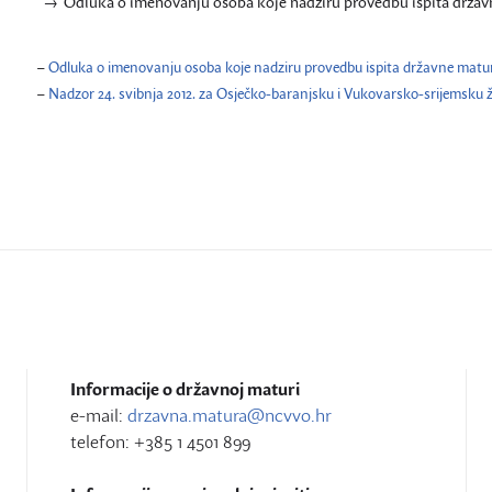
Odluka o imenovanju osoba koje nadziru provedbu ispita državne
–
Odluka o imenovanju osoba koje nadziru provedbu ispita državne mature 
–
Nadzor 24. svibnja 2012. za Osječko-baranjsku i Vukovarsko-srijemsku 
Informacije o državnoj maturi
e-mail:
drzavna.matura@ncvvo.hr
telefon: +385 1 4501 899