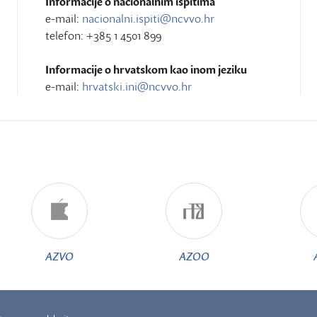
Informacije o nacionalnim ispitima
e-mail:
nacionalni.ispiti@ncvvo.hr
telefon: +385 1 4501 899
Informacije o hrvatskom kao inom jeziku
e-mail:
hrvatski.ini@ncvvo.hr
AZVO
AZOO