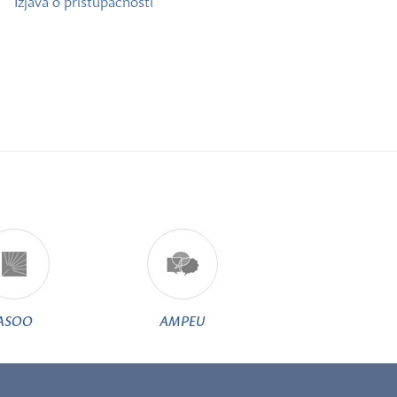
Izjava o pristupačnosti
ASOO
AMPEU