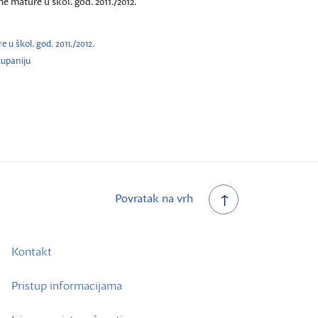
 mature u škol. god. 2011./2012.
u škol. god. 2011./2012.
županiju
Povratak na vrh
Kontakt
Pristup informacijama