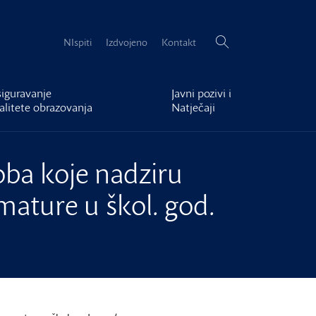
Pretraži:
NIspiti
Izdvojeno
Kontakt
iguravanje
Javni pozivi i
alitete obrazovanja
Natječaji
ba koje nadziru
mature u škol. god.