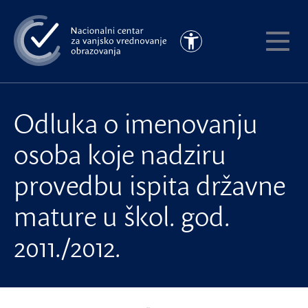
Preskoči
na
Pristupačnost
glavni
Pokaži
sadržaj
meni
Odluka o imenovanju
osoba koje nadziru
provedbu ispita državne
mature u škol. god.
2011./2012.