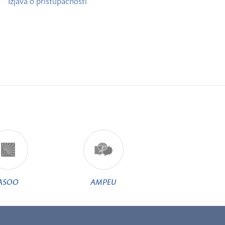
Izjava o pristupačnosti
ASOO
AMPEU