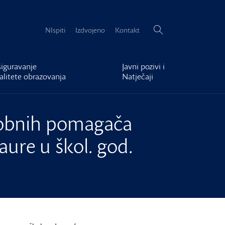
Pretraži:
NIspiti
Izdvojeno
Kontakt
iguravanje
Javni pozivi i
alitete obrazovanja
Natječaji
obnih pomagača
ure u škol. god.