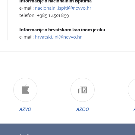
Informacije o nacionalnim ispitima
e-mail:
nacionalni.ispiti@ncvvo.hr
telefon: +385 1 4501 899
Informacije o hrvatskom kao inom jeziku
e-mail:
hrvatski.ini@ncvvo.hr
AZVO
AZOO