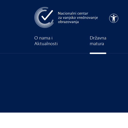
Preskoči na glavni sadržaj
Pristupa
O nama i
Državna
Aktualnosti
matura