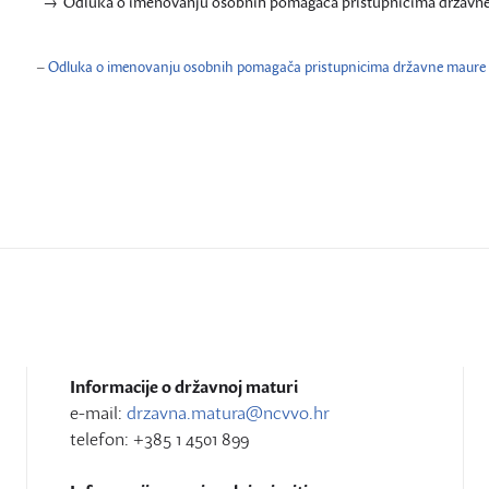
Odluka o imenovanju osobnih pomagača pristupnicima državne ma
Odluka o imenovanju osobnih pomagača pristupnicima državne maure u š
–
Informacije o državnoj maturi
e-mail:
drzavna.matura@ncvvo.hr
telefon: +385 1 4501 899