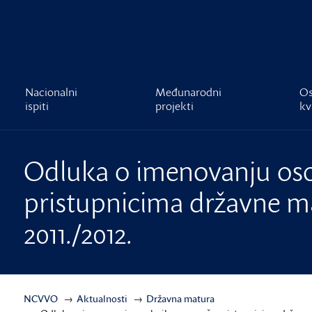
čnost
Nacionalni
Međunarodni
Os
ispiti
projekti
kv
Odluka o imenovanju os
pristupnicima državne ma
2011./2012.
NCVVO
Aktualnosti
Državna matura