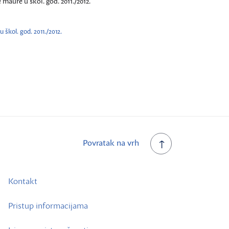
ure u škol. god. 2011./2012.
kol. god. 2011./2012.
Povratak na vrh
Kontakt
Pristup informacijama