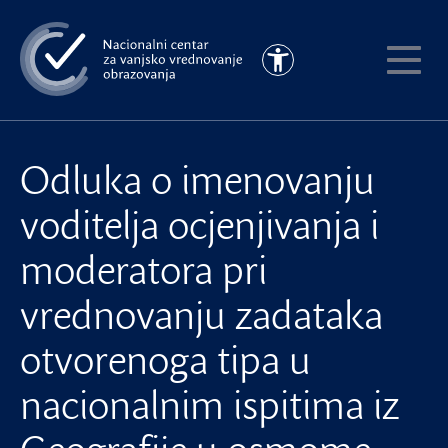
Preskoči
na
Pristupačnost
glavni
Pokaži
sadržaj
meni
Odluka o imenovanju
voditelja ocjenjivanja i
moderatora pri
vrednovanju zadataka
otvorenoga tipa u
nacionalnim ispitima iz