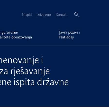
Pretraži:
NIspiti
Izdvojeno
Kontakt
iguravanje
Javni pozivi i
alitete obrazovanja
Natječaji
menovanje i
za rješavanje
ene ispita državne