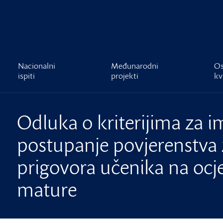
čnost
Nacionalni
Međunarodni
Os
ispiti
projekti
kv
Odluka o kriterijima za i
postupanje povjerenstva 
prigovora učenika na ocj
mature