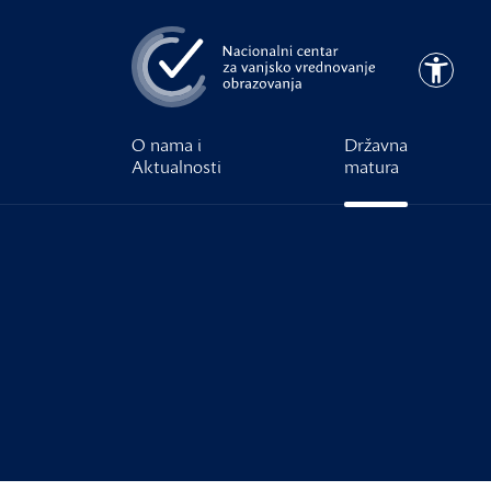
Preskoči na glavni sadržaj
Pristupa
O nama i
Državna
Aktualnosti
matura