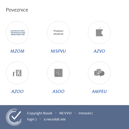
Poveznice
MZOM
NISPVU
AZVO
AZOO
ASOO
AMPEU
·
·
Copyright ©2026
NCVVO
Intranet (
·
login )
a.neuralab.site