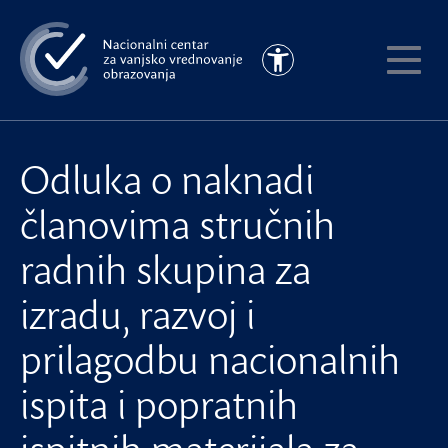
Preskoči
na
Pristupačnost
glavni
Pokaži
sadržaj
meni
Odluka o naknadi
članovima stručnih
radnih skupina za
izradu, razvoj i
prilagodbu nacionalnih
ispita i popratnih