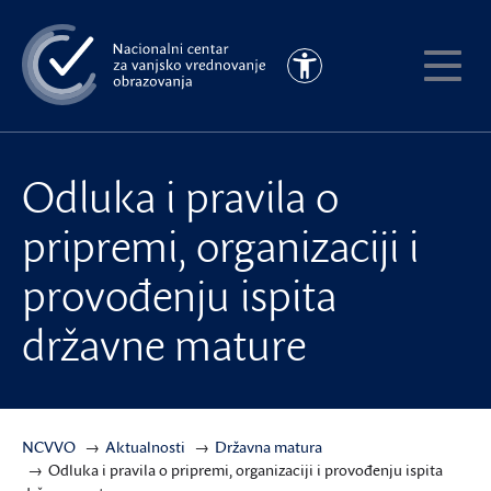
Preskoči
na
Pristupačnost
glavni
Pokaži
sadržaj
meni
Odluka i pravila o
pripremi, organizaciji i
provođenju ispita
državne mature
NCVVO
Aktualnosti
Državna matura
Odluka i pravila o pripremi, organizaciji i provođenju ispita