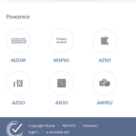
Poveznice
MZOM
NISPVU
AZVO
AZOO
ASOO
AMPEU
·
·
Copyright ©2026
NCVVO
Intranet (
·
login )
a.neuralab.site