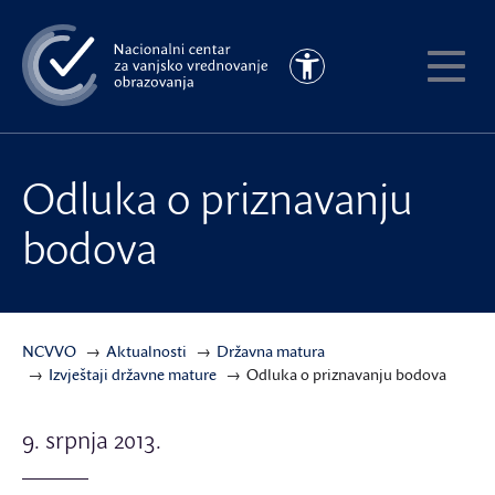
Preskoči
na
Pristupačnost
glavni
Pokaži
sadržaj
meni
Odluka o priznavanju
bodova
NCVVO
Aktualnosti
Državna matura
Izvještaji državne mature
Odluka o priznavanju bodova
9. srpnja 2013.