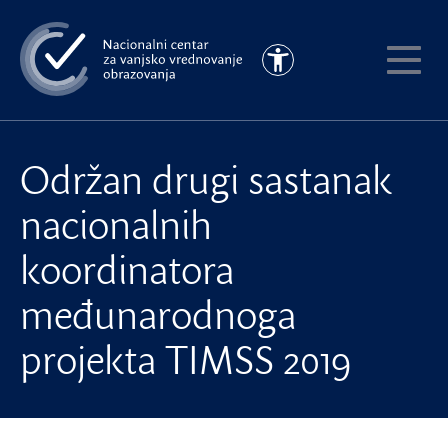
Preskoči
na
Pristupačnost
glavni
Pokaži
sadržaj
meni
Održan drugi sastanak
nacionalnih
koordinatora
međunarodnoga
projekta TIMSS 2019