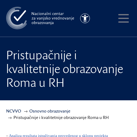
Preskoči
na
Pristupačnost
glavni
Pokaži
sadržaj
meni
Pristupačnije i
kvalitetnije obrazovanje
Roma u RH
NCVVO
Osnovno obrazovanje
Pristupačnije i kvalitetnije obrazovanje Roma u RH
–
Analiza rezultata istraživanja provedenog u sklopu projekta