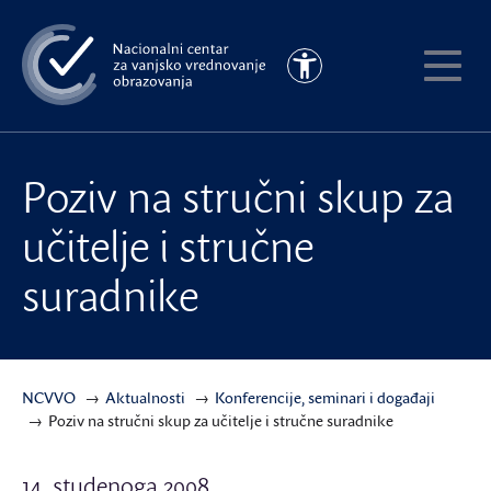
Preskoči
na
Pristupačnost
glavni
Pokaži
sadržaj
meni
Poziv na stručni skup za
učitelje i stručne
suradnike
NCVVO
Aktualnosti
Konferencije, seminari i događaji
Poziv na stručni skup za učitelje i stručne suradnike
14. studenoga 2008.