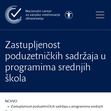
Preskoči
na
Pristupačnost
glavni
Pokaži
sadržaj
meni
Zastupljenost
poduzetničkih sadržaja u
programima srednjih
škola
NCVVO
Zastupljenost poduzetničkih sadržaja u programima srednjih