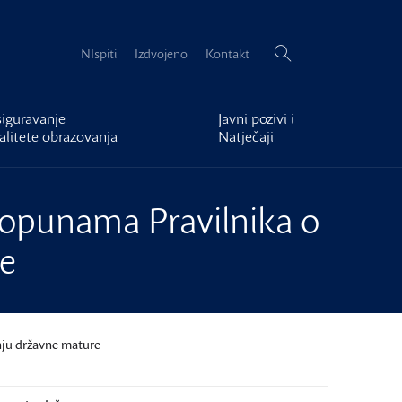
Pretraži:
NIspiti
Izdvojeno
Kontakt
iguravanje
Javni pozivi i
alitete obrazovanja
Natječaji
dopunama Pravilnika o
e
nju državne mature