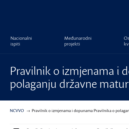
čnost
Nacionalni
Međunarodni
Os
ispiti
projekti
kv
Pravilnik o izmjenama i 
polaganju državne matur
NCVVO
Pravilnik o izmjenama i dopunama Pravilnika o polaga