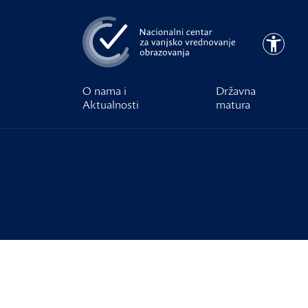
Preskoči na glavni sadržaj
Pristupa
O nama i
Državna
Aktualnosti
matura