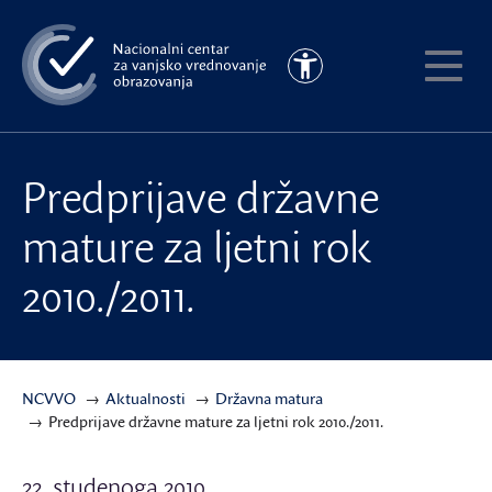
Preskoči
na
Pristupačnost
glavni
Pokaži
sadržaj
meni
Predprijave državne
mature za ljetni rok
2010./2011.
NCVVO
Aktualnosti
Državna matura
Predprijave državne mature za ljetni rok 2010./2011.
22. studenoga 2010.