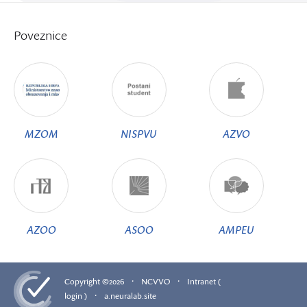
Poveznice
MZOM
NISPVU
AZVO
AZOO
ASOO
AMPEU
·
·
Copyright ©2026
NCVVO
Intranet (
·
login )
a.neuralab.site