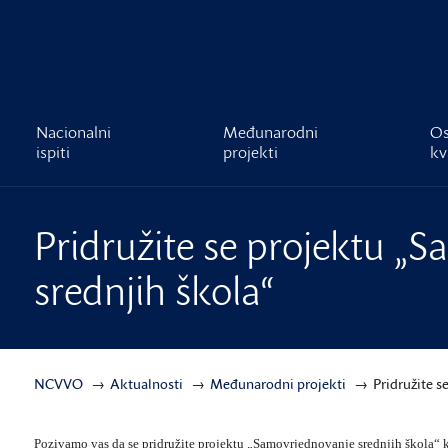
čnost
Nacionalni
Međunarodni
Os
ispiti
projekti
kv
Pridružite se projektu „
srednjih škola“
NCVVO
Aktualnosti
Međunarodni projekti
Pridružite s
Pozivamo vas da se pridružite projektu „Samovrjednovanje srednjih škola“ 