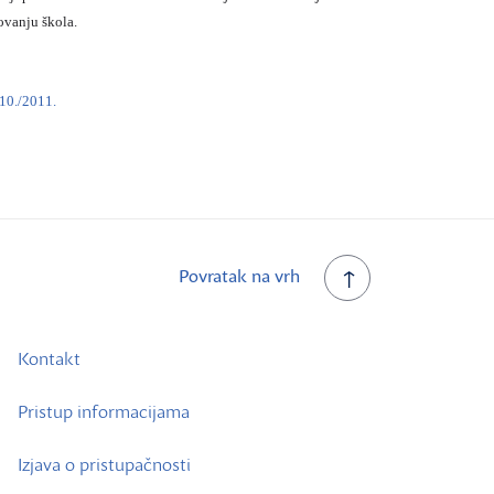
ovanju škola.
010./2011.
Povratak na vrh
Kontakt
Pristup informacijama
Izjava o pristupačnosti