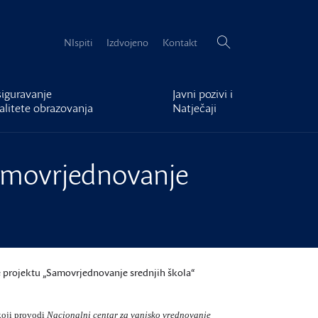
Pretraži:
NIspiti
Izdvojeno
Kontakt
iguravanje
Javni pozivi i
alitete obrazovanja
Natječaji
Samovrjednovanje
e projektu „Samovrjednovanje srednjih škola“
koji provodi
Nacionalni centar za vanjsko vrednovanje