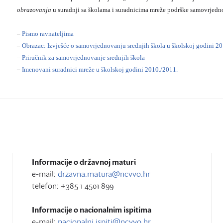
obrazovanja
u suradnji sa školama i suradnicima mreže podrške samovrjedn
–
Pismo ravnateljima
–
Obrazac: Izvješće o samovrjednovanju srednjih škola u školskoj godini 2
–
Priručnik za samovrjednovanje srednjih škola
–
Imenovani suradnici mreže u školskoj godini 2010./2011.
Informacije o državnoj maturi
e-mail:
drzavna.matura@ncvvo.hr
telefon: +385 1 4501 899
Informacije o nacionalnim ispitima
e-mail:
nacionalni.ispiti@ncvvo.hr