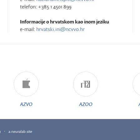
telefon: +385 1 4501 899
Informacije o hrvatskom kao inom jeziku
e-mail:
hrvatski.ini@ncvvo.hr
AZVO
AZOO
·
)
a.neuralab.site