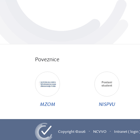
Poveznice
MZOM
NISPVU
·
·
Copyright ©2026
NCVVO
Intranet ( login 