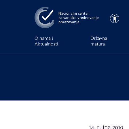
Preskoči na glavni sadržaj
Pristupa
O nama i
Državna
Aktualnosti
matura
14. rujna 2010.