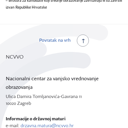
–
Brošura za kandidate koji srednje obrazovanje završavaju ili su završili
izvan Republike Hrvatske
Povratak na vrh
NCVVO
Nacionalni centar za vanjsko vrednovanje
obrazovanja
Ulica Damira Tomljanovića-Gavrana 11
10020 Zagreb
Informacije o državnoj maturi
e-mail:
drzavna.matura@ncvvo.hr