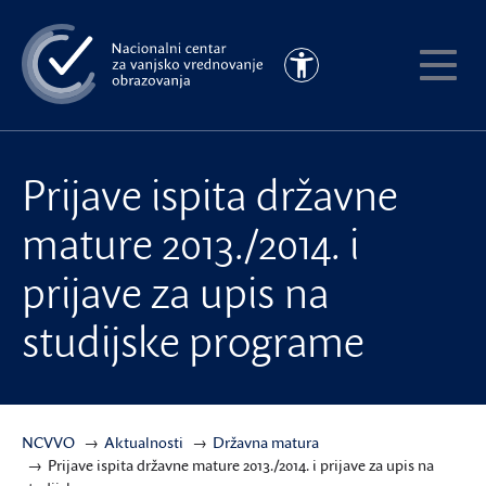
Preskoči
na
Pristupačnost
glavni
Pokaži
sadržaj
meni
Prijave ispita državne
mature 2013./2014. i
prijave za upis na
studijske programe
NCVVO
Aktualnosti
Državna matura
Prijave ispita državne mature 2013./2014. i prijave za upis na