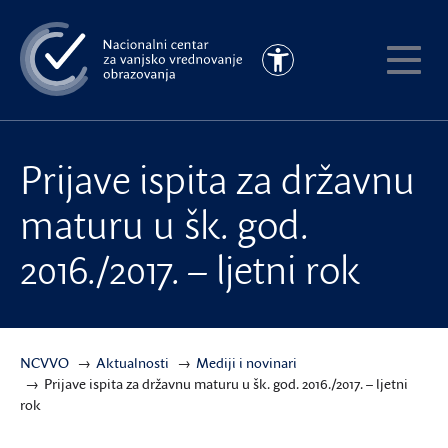
Preskoči
na
Pristupačnost
glavni
Pokaži
sadržaj
meni
Prijave ispita za državnu
maturu u šk. god.
2016./2017. – ljetni rok
NCVVO
Aktualnosti
Mediji i novinari
Prijave ispita za državnu maturu u šk. god. 2016./2017. – ljetni
rok