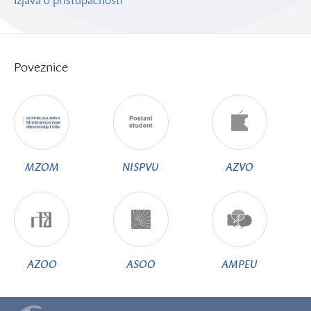
Izjava o pristupačnosti
Poveznice
MZOM
NISPVU
AZVO
AZOO
ASOO
AMPEU