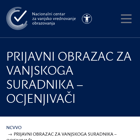
Preskoči
na
Pristupačnost
glavni
Pokaži
sadržaj
meni
PRIJAVNI OBRAZAC ZA
VANJSKOGA
SURADNIKA –
OCJENJIVAČI
NCVVO
PRIJAVNI OBRAZAC ZA VANJSKOGA SURADNIKA –