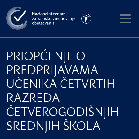
Preskoči
na
Pristupačnost
glavni
Pokaži
sadržaj
meni
PRIOPĆENJE O
PREDPRIJAVAMA
UČENIKA ČETVRTIH
RAZREDA
ČETVEROGODIŠNJIH
SREDNJIH ŠKOLA