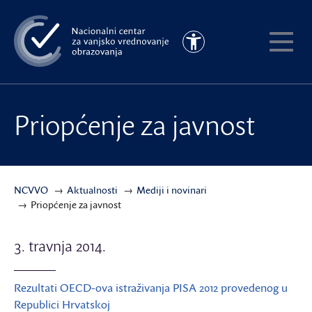
Preskoči
na
Pristupačnost
glavni
Pokaži
sadržaj
meni
Priopćenje za javnost
NCVVO
Aktualnosti
Mediji i novinari
Priopćenje za javnost
3. travnja 2014.
Rezultati OECD-ova istraživanja PISA 2012 provedenog u
Republici Hrvatskoj