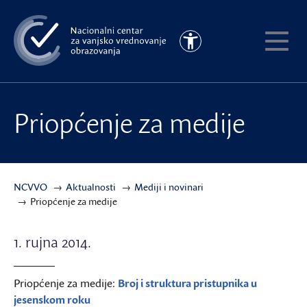
Preskoči
na
Pristupačnost
glavni
Pokaži
sadržaj
meni
Priopćenje za medije
NCVVO
Aktualnosti
Mediji i novinari
Priopćenje za medije
1. rujna 2014.
Priopćenje za medije:
Broj i struktura pristupnika u
jesenskom roku