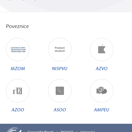
Poveznice
MZOM
NISPVU
AZVO
AZOO
ASOO
AMPEU
·
·
Copyright ©2026
NCVVO
Intranet (