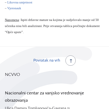
–
Likovna umjetnost
–
Vjeronauk
Napomena
: Ispiti državne mature na kojima je sudjelovalo manje od 50
učenika nisu bili analizirani. Prije otvaranja tablica pročitajte dokument
“Opće upute”.
Povratak na vrh
NCVVO
Nacionalni centar za vanjsko vrednovanje
obrazovanja
Ulica Damira Tomljanovića-Gavrana 11