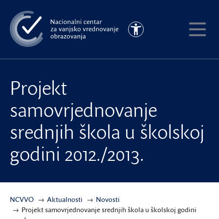
Preskoči
na
Pristupačnost
glavni
Pokaži
sadržaj
meni
Projekt
samovrjednovanje
srednjih škola u školskoj
godini 2012./2013.
NCVVO
Aktualnosti
Novosti
Projekt samovrjednovanje srednjih škola u školskoj godini