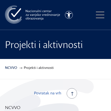
Preskoči
na
Pristupačnost
glavni
Pokaži
sadržaj
meni
Projekti i aktivnosti
NCVVO
Projekti i aktivnosti
Povratak na vrh
NCVVO