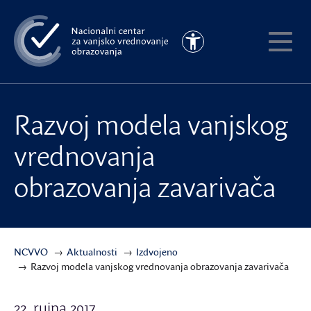
Preskoči
na
Pristupačnost
glavni
Pokaži
sadržaj
meni
Razvoj modela vanjskog
vrednovanja
obrazovanja zavarivača
NCVVO
Aktualnosti
Izdvojeno
Razvoj modela vanjskog vrednovanja obrazovanja zavarivača
22. rujna 2017.