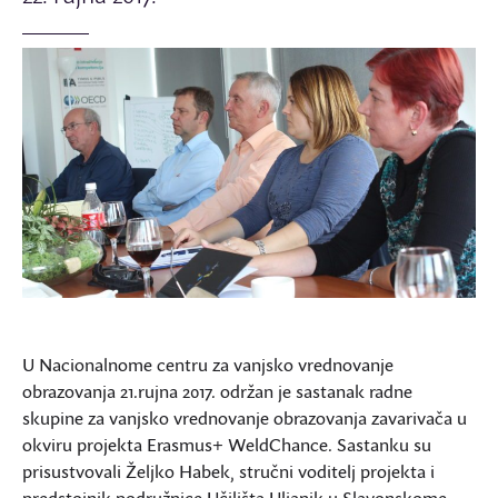
U Nacionalnome centru za vanjsko vrednovanje
obrazovanja 21.rujna 2017. održan je sastanak radne
skupine za vanjsko vrednovanje obrazovanja zavarivača u
okviru projekta Erasmus+ WeldChance. Sastanku su
prisustvovali Željko Habek, stručni voditelj projekta i
predstojnik podružnice Učilišta Uljanik u Slavonskome